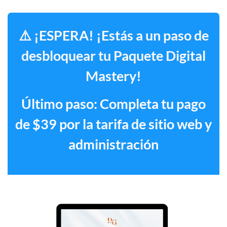
⚠️ ¡ESPERA! ¡Estás a un paso de
desbloquear tu Paquete Digital
Mastery!
Último paso: Completa tu pago
de $39 por la tarifa de sitio web y
administración